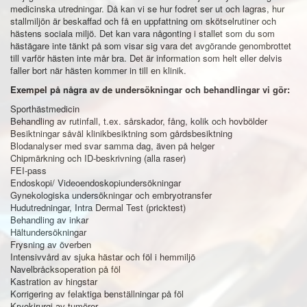
medicinska utredningar. Då kan vi se hur fodret ser ut och lagras, hur
stallmiljön är beskaffad och få en uppfattning om skötselrutiner och
hästens sociala miljö. Det kan vara någonting i stallet som du som
hästägare inte tänkt på som visar sig vara det avgörande genombrottet
till varför hästen inte mår bra. Det är information som helt eller delvis
faller bort när hästen kommer in till en klinik.
Exempel på några av de undersökningar och behandlingar vi gör:
Sporthästmedicin
Behandling av rutinfall, t.ex. sårskador, fång, kolik och hovbölder
Besiktningar såväl klinikbesiktning som gårdsbesiktning
Blodanalyser med svar samma dag, även på helger
Chipmärkning och ID-beskrivning (alla raser)
FEI-pass
Endoskopi/ Videoendoskopiundersökningar
Gynekologiska undersökningar och embryotransfer
Hudutredningar, Intra Dermal Test (pricktest)
Behandling av inkar
Hältundersökningar
Frysning av överben
Intensivvård av sjuka hästar och föl i hemmiljö
Navelbråcksoperation på föl
Kastration av hingstar
Korrigering av felaktiga benställningar på föl
Kryokirurgi av tumörer