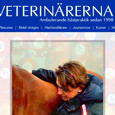
Resurser
Mobil röntgen
Hästtandläkare
Jourservice
Kurser
Hi