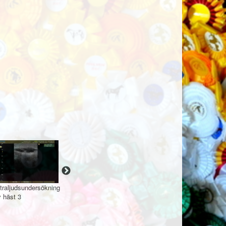
traljudsundersökning
Hovslageri
Hovslageri 1
Hovslag
 häst 3