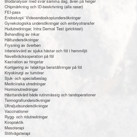
Blodanalyser med svar samma dag, även på helger
Chipmärkning och ID-beskrivning (alla raser)
FEI-pass
Endoskopi/ Videoendoskopiundersökningar
Gynekologiska undersökningar och embryotransfer
Hudutredningar, Intra Dermal Test (pricktest)
Behandling av inkar
Hältundersökningar
Frysning av överben
Intensivvård av sjuka hästar och föl i hemmiljö
Navelbråcksoperation på föl
Kastration av hingstar
Korrigering av felaktiga benställningar på föl
Kryokirurgi av tumörer
Sjuk- och specialbeslag
Medicinska utredningar
Hormonutredningar
Hästtandvård både rutinmässig och tandoperationer
Termografiundersökningar
Ultraljudsundersökningar
Vaccinationer
Rygg- och ridutredningar
Kiropraktik
Mesoterapi
Stötvågsterapi