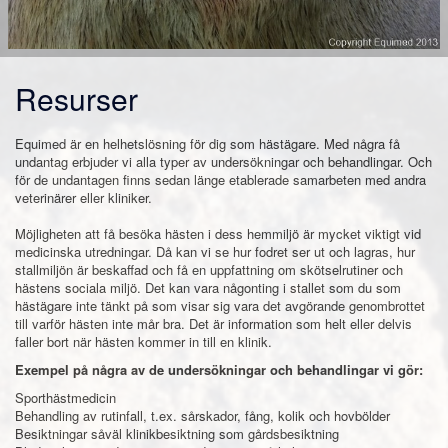
Resurser
Equimed är en helhetslösning för dig som hästägare. Med några få
undantag erbjuder vi alla typer av undersökningar och behandlingar. Och
för de undantagen finns sedan länge etablerade samarbeten med andra
veterinärer eller kliniker.
Möjligheten att få besöka hästen i dess hemmiljö är mycket viktigt vid
medicinska utredningar. Då kan vi se hur fodret ser ut och lagras, hur
stallmiljön är beskaffad och få en uppfattning om skötselrutiner och
hästens sociala miljö. Det kan vara någonting i stallet som du som
hästägare inte tänkt på som visar sig vara det avgörande genombrottet
till varför hästen inte mår bra. Det är information som helt eller delvis
faller bort när hästen kommer in till en klinik.
Exempel på några av de undersökningar och behandlingar vi gör:
Sporthästmedicin
Behandling av rutinfall, t.ex. sårskador, fång, kolik och hovbölder
Besiktningar såväl klinikbesiktning som gårdsbesiktning